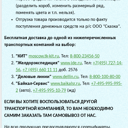
(разделить короб, изменить размерный ряд,
поменять цвета и т.п. нельзя).
Отгрузка товара производится только по факту
поступления денежных средств на р/с
ООО "Сказка"
.
Бесплатная доставка до одной из нижеперечисленных
транспортных компаний на выбор:
"КИТ"
moscow.tk-kit.ru
, Тел:
8-800-23456-50
"Желдорэкспедиция"
www.jde.ru
, Тел:
+7(495) 727-14-
56
,
+7 (495) 660 11 11
доб. 2576
"Деловые линии"
www.dellin.ru
, Тел:
8-800-100-80-00
"Байкал-Сервис"
www.baikalsr.ru
, Тел:
+7-495-995-995-
2
(авто),
+7-495-995-10-79
(жд)
ЕСЛИ ВЫ ХОТИТЕ ВОСПОЛЬЗОВАТЬСЯ ДРУГОЙ
ТРАНСПОРТНОЙ КОМПАНИЕЙ, ТО ВАМ НЕОБХОДИМО
САМИМ ЗАКАЗАТЬ ТАМ САМОВЫВОЗ ОТ НАС.
На всю продукцию предоставляются сертификаты.