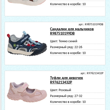
Количество в коробе:
10
арт.: R987510199DB
Сандалии для мальчиков
R987510199DB
Цвет:
Темно синий
Размерный ряд:
22-26
Количество в коробе:
10
арт.: R976213432P
Туфли для девочек
R976213432P
Цвет:
Розовый
Размерный ряд:
27-32
Количество в коробе:
10