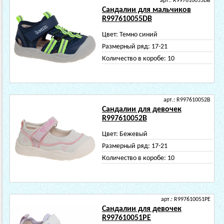
арт.: R997610055DB
Сандалии для мальчиков
R997610055DB
Цвет:
Темно синий
Размерный ряд:
17-21
Количество в коробе:
10
арт.: R997610052B
Сандалии для девочек
R997610052B
Цвет:
Бежевый
Размерный ряд:
17-21
Количество в коробе:
10
арт.: R997610051PE
Сандалии для девочек
R997610051PE