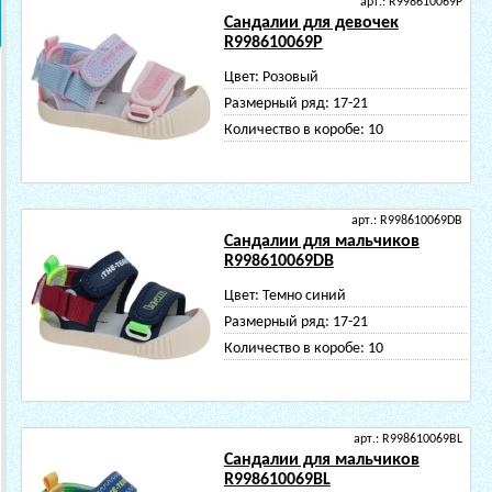
арт.: R998610069P
Сандалии для девочек
R998610069P
Цвет:
Розовый
Размерный ряд:
17-21
Количество в коробе:
10
арт.: R998610069DB
Сандалии для мальчиков
R998610069DB
Цвет:
Темно синий
Размерный ряд:
17-21
Количество в коробе:
10
арт.: R998610069BL
Сандалии для мальчиков
R998610069BL