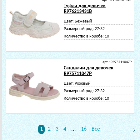
арт.: R976213431B
Туфли для девочек
R976213431B
Цвет:
Бежевый
Размерный ряд:
27-32
Количество в коробе:
10
арт.: R975711047P
Сандалии для девочек
R975711047P
Цвет:
Розовый
Размерный ряд:
27-32
Количество в коробе:
10
1
2
3
4
...
16
Все