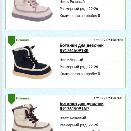
Цвет:
Розовый
Размерный ряд:
22-26
Количество в коробе:
8
арт.: R917615091BK
Новинка
Ботинки для девочек
R917615091BK
Цвет:
Черный
Размерный ряд:
22-26
Количество в коробе:
8
арт.: R917615091AP
Новинка
Ботинки для девочек
R917615091AP
Цвет:
Бежевый
Размерный ряд:
22-26