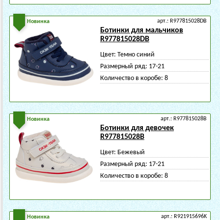
арт.: R977815028DB
Новинка
Ботинки для мальчиков
R977815028DB
Цвет:
Темно синий
Размерный ряд:
17-21
Количество в коробе:
8
арт.: R977815028B
Новинка
Ботинки для девочек
R977815028B
Цвет:
Бежевый
Размерный ряд:
17-21
Количество в коробе:
8
арт.: R921915696K
Новинка