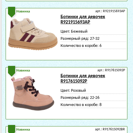
арт.: R921915693AP
Новинка
Ботинки для девочек
R921915693AP
Цвет:
Бежевый
Размерный ряд:
27-32
Количество в коробе:
6
арт.: R917615092P
Новинка
Ботинки для девочек
R917615092P
Цвет:
Розовый
Размерный ряд:
22-26
Количество в коробе:
8
арт.: R917615092BR
Новинка