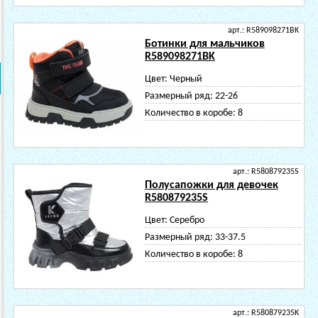
арт.: R589098271BK
Ботинки для мальчиков
R589098271BK
Цвет:
Черный
Размерный ряд:
22-26
Количество в коробе:
8
арт.: R580879235S
Полусапожки для девочек
R580879235S
Цвет:
Серебро
Размерный ряд:
33-37.5
Количество в коробе:
8
арт.: R580879235K