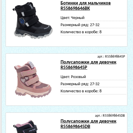
Ботинки для мальчиков
R558698646BK
Цвет:
Черный
Размерный ряд:
27-32
Количество в коробе:
8
арт.: R558698645P
Полусапожки для девочек
R558698645P
Цвет:
Розовый
Размерный ряд:
27-32
Количество в коробе:
8
арт.: R558698645DB
Полусапожки для девочек
R558698645DB