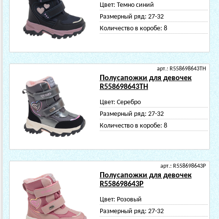
Цвет:
Темно синий
Размерный ряд:
27-32
Количество в коробе:
8
арт.: R558698643TH
Полусапожки для девочек
R558698643TH
Цвет:
Серебро
Размерный ряд:
27-32
Количество в коробе:
8
арт.: R558698643P
Полусапожки для девочек
R558698643P
Цвет:
Розовый
Размерный ряд:
27-32