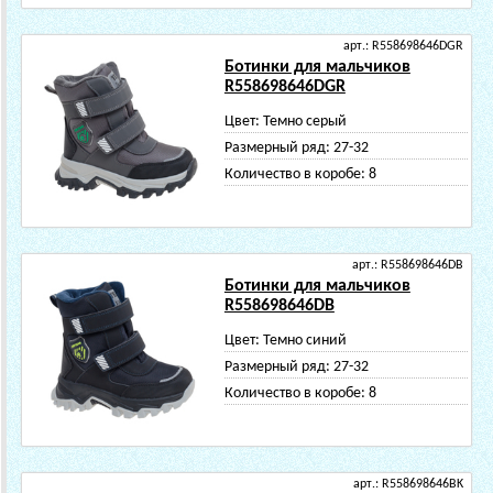
арт.: R558698646DGR
Ботинки для мальчиков
R558698646DGR
Цвет:
Темно серый
Размерный ряд:
27-32
Количество в коробе:
8
арт.: R558698646DB
Ботинки для мальчиков
R558698646DB
Цвет:
Темно синий
Размерный ряд:
27-32
Количество в коробе:
8
арт.: R558698646BK