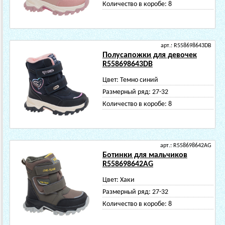
Количество в коробе:
8
арт.: R558698643DB
Полусапожки для девочек
R558698643DB
Цвет:
Темно синий
Размерный ряд:
27-32
Количество в коробе:
8
арт.: R558698642AG
Ботинки для мальчиков
R558698642AG
Цвет:
Хаки
Размерный ряд:
27-32
Количество в коробе:
8