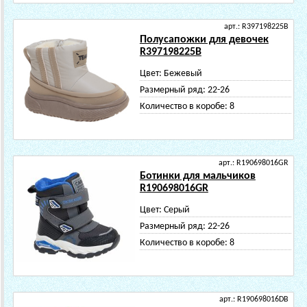
арт.: R397198225B
Полусапожки для девочек
R397198225B
Цвет:
Бежевый
Размерный ряд:
22-26
Количество в коробе:
8
арт.: R190698016GR
Ботинки для мальчиков
R190698016GR
Цвет:
Серый
Размерный ряд:
22-26
Количество в коробе:
8
арт.: R190698016DB