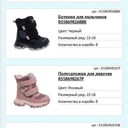
арт.: R558698268BK
Ботинки для мальчиков
R558698268BK
Цвет:
Черный
Размерный ряд:
22-26
Количество в коробе:
8
арт.: R558698267P
Полусапожки для девочек
R558698267P
Цвет:
Розовый
Размерный ряд:
22-26
Количество в коробе:
8
арт.: R558698267DB