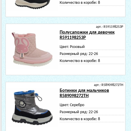
Количество в коробе:
8
арт.: R591198253P
Полусапожки для девочек
R591198253P
Цвет:
Розовый
Размерный ряд:
22-26
Количество в коробе:
8
арт.: R589098272TH
Ботинки для мальчиков
R589098272TH
Цвет:
Серебро
Размерный ряд:
22-26
Количество в коробе:
8