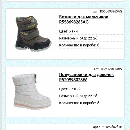
арт.: R558698265AG
Ботинки для мальчиков
R558698265AG
Цвет:
Хаки
Размерный ряд:
22-26
Количество в коробе:
8
арт.: R520998028W
Полусапожки для девочек
R520998028W
Цвет:
Белый
Размерный ряд:
22-26
Количество в коробе:
8
арт.: R520998028TH