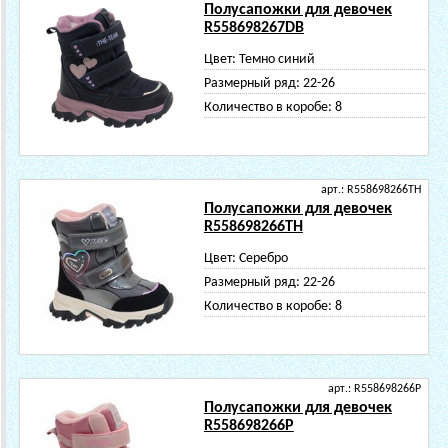
Полусапожки для девочек
R558698267DB
Цвет:
Темно синий
Размерный ряд:
22-26
Количество в коробе:
8
арт.: R558698266TH
Полусапожки для девочек
R558698266TH
Цвет:
Серебро
Размерный ряд:
22-26
Количество в коробе:
8
арт.: R558698266P
Полусапожки для девочек
R558698266P