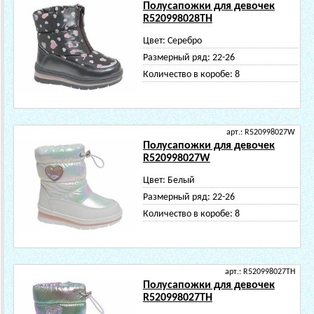
Полусапожки для девочек
R520998028TH
Цвет:
Серебро
Размерный ряд:
22-26
Количество в коробе:
8
арт.: R520998027W
Полусапожки для девочек
R520998027W
Цвет:
Белый
Размерный ряд:
22-26
Количество в коробе:
8
арт.: R520998027TH
Полусапожки для девочек
R520998027TH