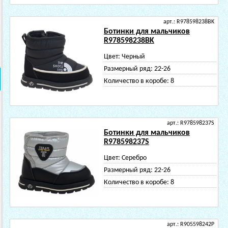
арт.: R978598238BK
Ботинки для мальчиков
R978598238BK
Цвет:
Черный
Размерный ряд:
22-26
Количество в коробе:
8
арт.: R978598237S
Ботинки для мальчиков
R978598237S
Цвет:
Серебро
Размерный ряд:
22-26
Количество в коробе:
8
арт.: R905598242P