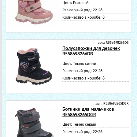
Цвет:
Розовый
Размерный ряд:
22-26
Количество в коробе:
8
арт.: R558698266DB
Полусапожки для девочек
R558698266DB
Цвет:
Темно синий
Размерный ряд:
22-26
Количество в коробе:
8
арт.: R558698265DGR
Ботинки для мальчиков
R558698265DGR
Цвет:
Темно серый
Размерный ряд:
22-26