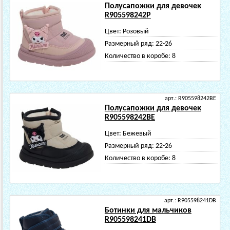
Полусапожки для девочек
R905598242P
Цвет:
Розовый
Размерный ряд:
22-26
Количество в коробе:
8
арт.: R905598242BE
Полусапожки для девочек
R905598242BE
Цвет:
Бежевый
Размерный ряд:
22-26
Количество в коробе:
8
арт.: R905598241DB
Ботинки для мальчиков
R905598241DB