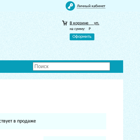
Личный кабинет
В корзине
уп.
на сумму:
Р
Оформить
ствует в продаже