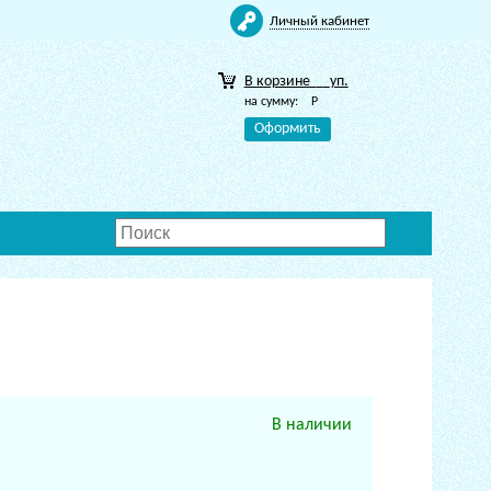
Личный кабинет
В корзине
уп.
на сумму:
Р
Оформить
В наличии