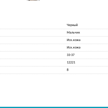
Черный
Мальчик
Иск.кожа
Иск.кожа
33-37
12221
8
Ф