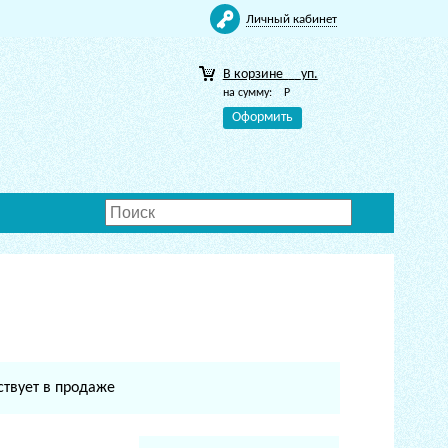
Личный кабинет
В корзине
уп.
на сумму:
Р
Оформить
ствует в продаже