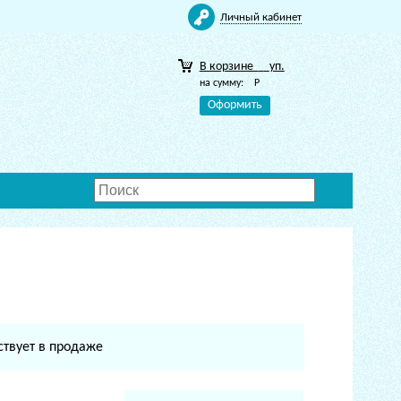
Личный кабинет
В корзине
уп.
на сумму:
Р
Оформить
ствует в продаже