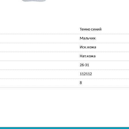
Темно синий
Мальчик
Иск.кожа
Нат.кожа
26-31
112112
8
Ф