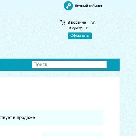
Личный кабинет
В корзине
уп.
на сумму:
Р
Оформить
ствует в продаже