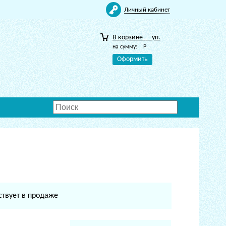
Личный кабинет
В корзине
уп.
на сумму:
Р
Оформить
ствует в продаже