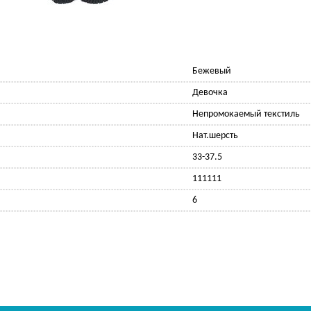
Бежевый
Девочка
Непромокаемый текстиль
Нат.шерсть
33-37.5
111111
6
Ф