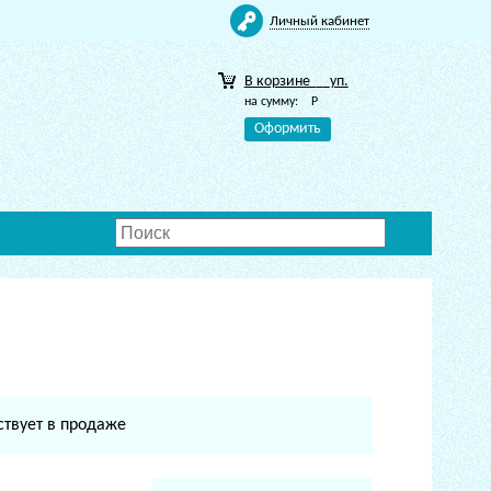
Личный кабинет
В корзине
уп.
на сумму:
Р
Оформить
ствует в продаже