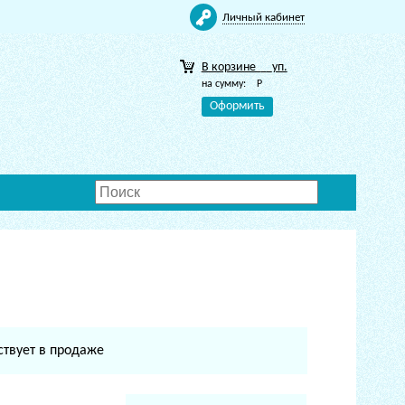
Личный кабинет
В корзине
уп.
на сумму:
Р
Оформить
ствует в продаже