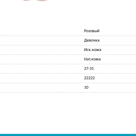
Розовый
Девочка
Иск.кожа
Нат.кожа
27-31
22222
10
Ф