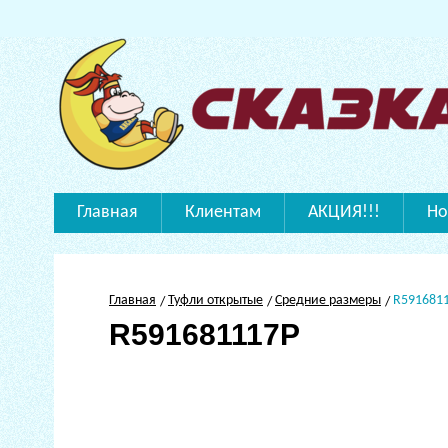
Главная
Клиентам
АКЦИЯ!!!
Но
Главная
Туфли открытые
Средние размеры
R591681
R591681117P