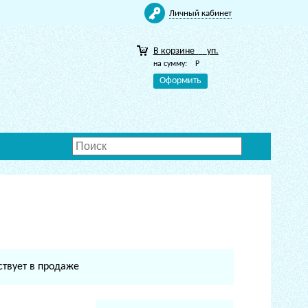
Личный кабинет
В корзине
уп.
на сумму:
Р
Оформить
ствует в продаже