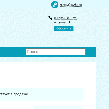
Личный кабинет
В корзине
уп.
на сумму:
Р
Оформить
ствует в продаже