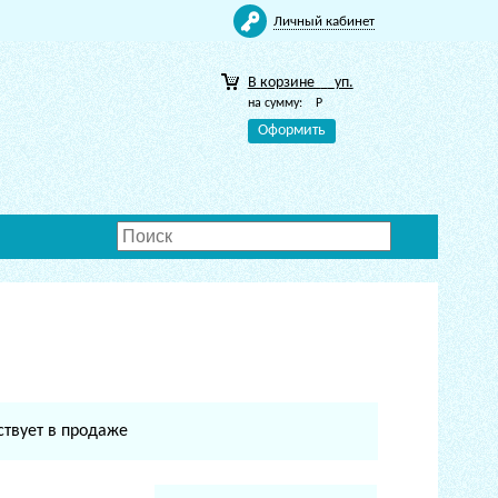
Личный кабинет
В корзине
уп.
на сумму:
Р
Оформить
ствует в продаже