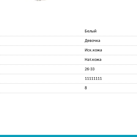
Белый
Девочка
Иск.кожа
Нат.кожа
26-33
11111111
8
Ф