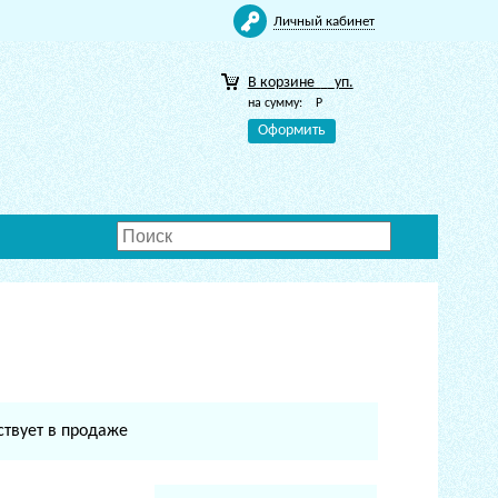
Личный кабинет
В корзине
уп.
на сумму:
Р
Оформить
ствует в продаже