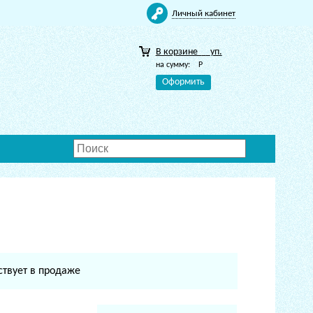
Личный кабинет
В корзине
уп.
на сумму:
Р
Оформить
ствует в продаже