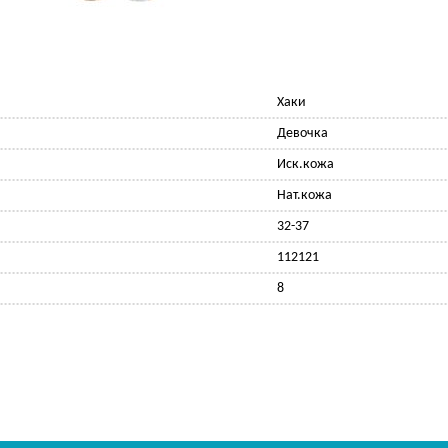
Хаки
Девочка
Иск.кожа
Нат.кожа
32-37
112121
8
Ф