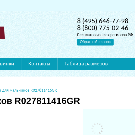
8 (495) 646-77-98
8 (800) 775-02-46
Бесплатно из всех регионов РФ
Обратный звонок
винки
Контакты
Таблица размеров
и для мальчиков R027811416GR
ков R027811416GR