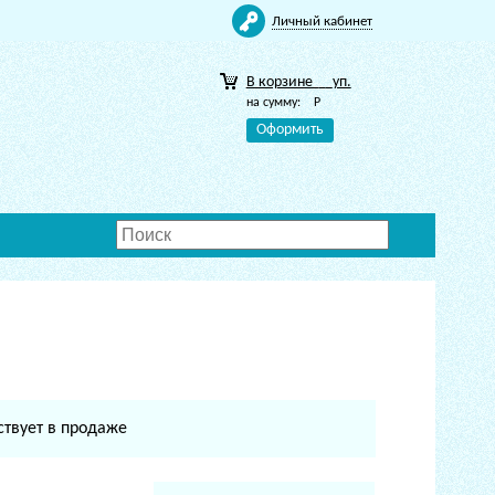
Личный кабинет
В корзине
уп.
на сумму:
Р
Оформить
ствует в продаже