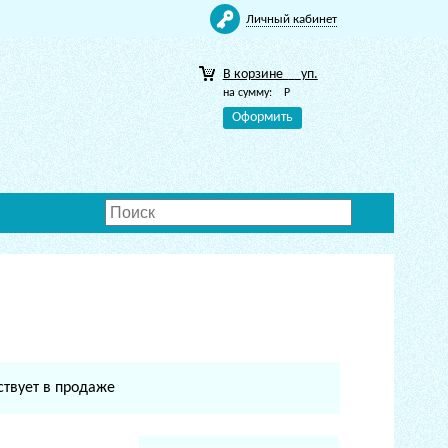
Личный кабинет
В корзине
уп.
на сумму:
Р
Оформить
ствует в продаже