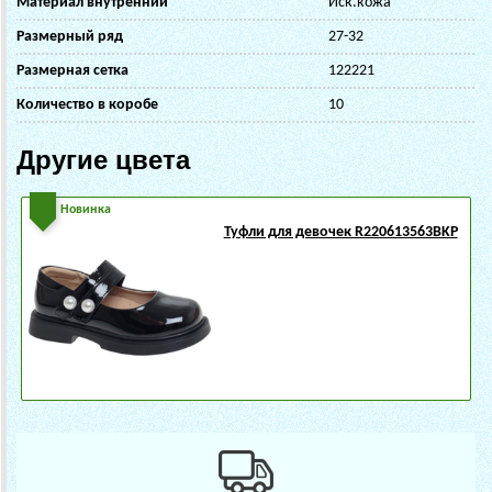
Материал внутренний
Иск.кожа
Размерный ряд
27-32
Размерная сетка
122221
Количество в коробе
10
Другие цвета
Новинка
Туфли для девочек R220613563BKP