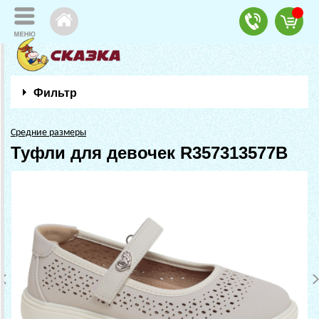
Фильтр
Средние размеры
Туфли для девочек R357313577B