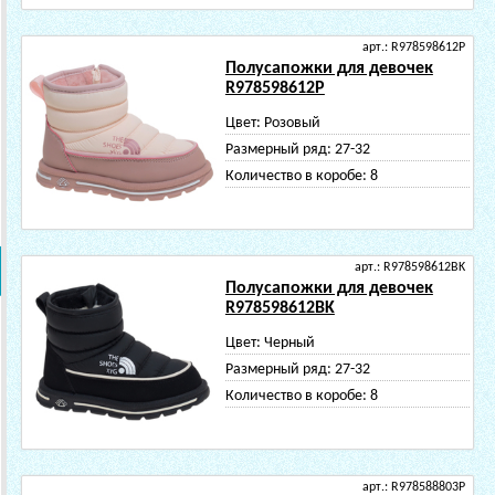
арт.: R978598612P
Полусапожки для девочек
R978598612P
Цвет:
Розовый
Размерный ряд:
27-32
Количество в коробе:
8
арт.: R978598612BK
Полусапожки для девочек
R978598612BK
Цвет:
Черный
Размерный ряд:
27-32
Количество в коробе:
8
арт.: R978588803P