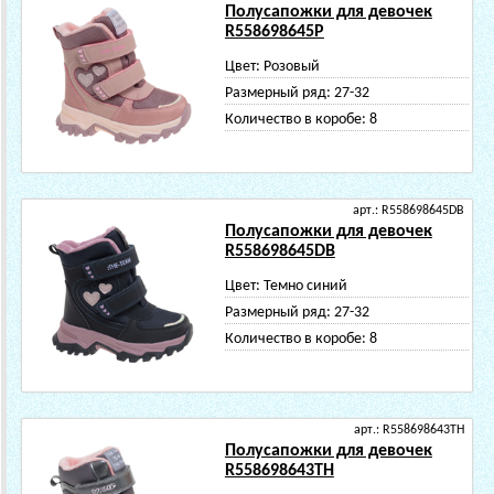
Полусапожки для девочек
R558698645P
Цвет:
Розовый
Размерный ряд:
27-32
Количество в коробе:
8
арт.: R558698645DB
Полусапожки для девочек
R558698645DB
Цвет:
Темно синий
Размерный ряд:
27-32
Количество в коробе:
8
арт.: R558698643TH
Полусапожки для девочек
R558698643TH