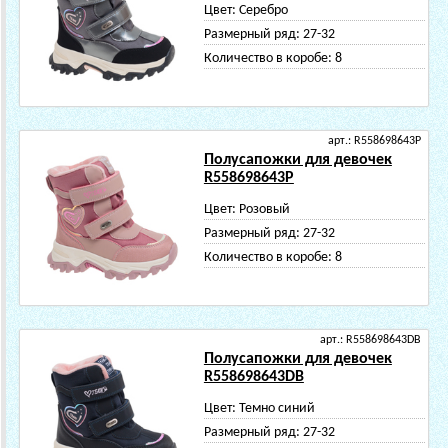
Цвет:
Серебро
Размерный ряд:
27-32
Количество в коробе:
8
арт.: R558698643P
Полусапожки для девочек
R558698643P
Цвет:
Розовый
Размерный ряд:
27-32
Количество в коробе:
8
арт.: R558698643DB
Полусапожки для девочек
R558698643DB
Цвет:
Темно синий
Размерный ряд:
27-32