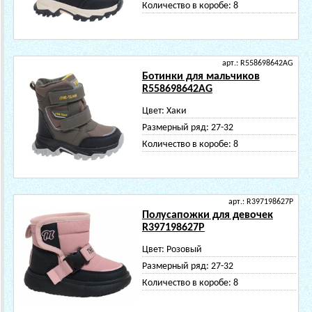
Количество в коробе:
8
арт.: R558698642AG
Ботинки для мальчиков
R558698642AG
Цвет:
Хаки
Размерный ряд:
27-32
Количество в коробе:
8
арт.: R397198627P
Полусапожки для девочек
R397198627P
Цвет:
Розовый
Размерный ряд:
27-32
Количество в коробе:
8