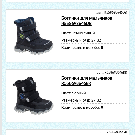
арт.: R558698646DB
Ботинки для мальчиков
R558698646DB
Цвет:
Темно синий
Размерный ряд:
27-32
Количество в коробе:
8
арт.: R558698646BK
Ботинки для мальчиков
R558698646BK
Цвет:
Черный
Размерный ряд:
27-32
Количество в коробе:
8
арт.: R558698645P