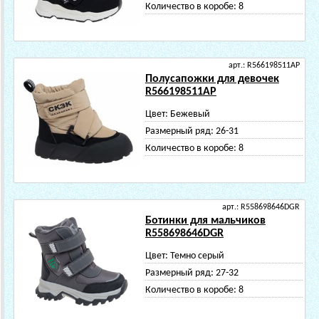
Количество в коробе:
8
арт.: R566198511AP
Полусапожки для девочек
R566198511AP
Цвет:
Бежевый
Размерный ряд:
26-31
Количество в коробе:
8
арт.: R558698646DGR
Ботинки для мальчиков
R558698646DGR
Цвет:
Темно серый
Размерный ряд:
27-32
Количество в коробе:
8