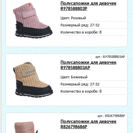
Полусапожки для девочек
R978588803P
Цвет:
Розовый
Размерный ряд:
27-32
Количество в коробе:
8
арт.: R978588803AP
Полусапожки для девочек
R978588803AP
Цвет:
Бежевый
Размерный ряд:
27-32
Количество в коробе:
8
арт.: R826798686P
Полусапожки для девочек
R826798686P