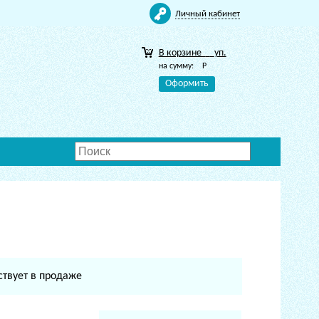
Личный кабинет
В корзине
уп.
на сумму:
Р
Оформить
ствует в продаже