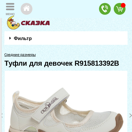
Фильтр
Средние размеры
Туфли для девочек R915813392B