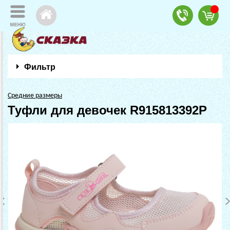
Фильтр
Средние размеры
Туфли для девочек R915813392P