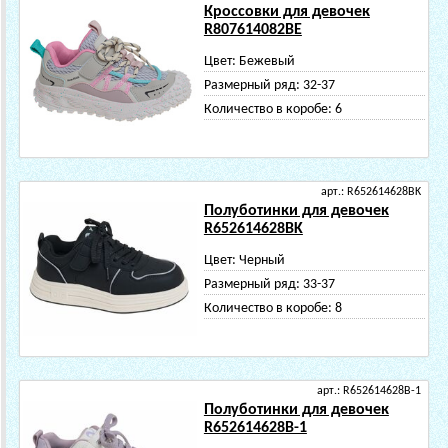
Кроссовки для девочек
R807614082BE
Цвет:
Бежевый
Размерный ряд:
32-37
Количество в коробе:
6
арт.: R652614628BK
Полуботинки для девочек
R652614628BK
Цвет:
Черный
Размерный ряд:
33-37
Количество в коробе:
8
арт.: R652614628B-1
Полуботинки для девочек
R652614628B-1