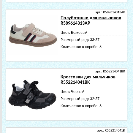
арт.: R589614313AP
Полуботинки для мальчиков
R589614313AP
Цвет:
Бежевый
Размерный ряд:
33-37
Количество в коробе:
8
арт.: R552214041BK
Кроссовки для мальчиков
R552214041BK
Цвет:
Черный
Размерный ряд:
32-37
Количество в коробе:
6
арт.: R552214041B