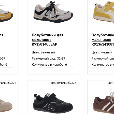
ля
Полуботинки для
Полуботинк
мальчиков
мальчиков
R915814053AP
R913614108
Цвет:
Бежевый
Цвет:
Желтый
2-37
Размерный ряд:
32-37
Размерный ря
бе:
6
Количество в коробе:
6
Количество в 
R910114603BR
арт.: R910114603BK
арт