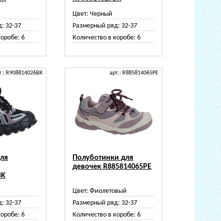
Цвет:
Черный
д:
32-37
Размерный ряд:
32-37
коробе:
6
Количество в коробе:
6
т.: R908814026BK
арт.: R885814065PE
для
Полуботинки для
девочек R885814065PE
BK
Цвет:
Фиолетовый
д:
32-37
Размерный ряд:
32-37
коробе:
6
Количество в коробе:
6