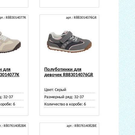
рт.: R883014077K
арт.: R883014076GR
и для
Полуботинки для
83014077K
девочек R883014076GR
Цвет:
Серый
д:
32-37
Размерный ряд:
32-37
коробе:
6
Количество в коробе:
6
т.: R807614082BK
арт.: R807614082BE