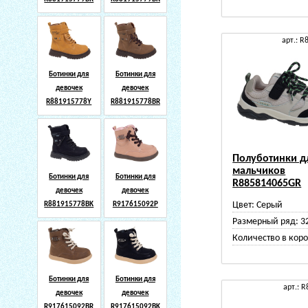
арт.: 
Ботинки для
Ботинки для
девочек
девочек
R881915778Y
R881915778BR
Полуботинки д
мальчиков
Ботинки для
Ботинки для
R885814065GR
девочек
девочек
Цвет:
Серый
R881915778BK
R917615092P
Размерный ряд:
3
Количество в коро
Ботинки для
Ботинки для
арт.: 
девочек
девочек
R917615092BR
R917615092BK