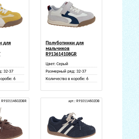
и для
Полуботинки для
мальчиков
Y
R913614108GR
Цвет:
Серый
д:
32-37
Размерный ряд:
32-37
коробе:
6
Количество в коробе:
6
.: R910114602DBR
арт.: R910114602DB