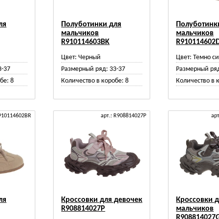
ля
Полуботинки для
Полуботинк
мальчиков
мальчиков
R910114603BK
R910114602
й
Цвет:
Черный
Цвет:
Темно с
3-37
Размерный ряд:
33-37
Размерный ря
бе:
8
Количество в коробе:
8
Количество в 
R910114602BR
арт.: R908814027P
ар
ля
Кроссовки для девочек
Кроссовки 
R908814027P
мальчиков
R908814027