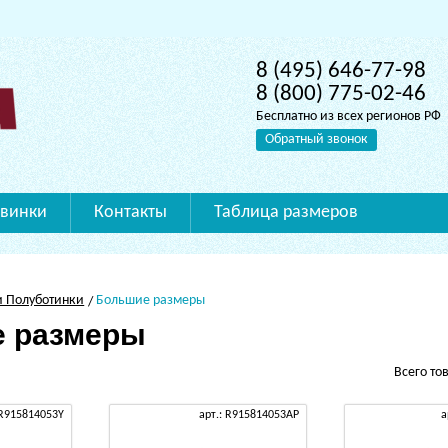
8 (495) 646-77-98
8 (800) 775-02-46
Бесплатно из всех регионов РФ
Обратный звонок
винки
Контакты
Таблица размеров
и Полуботинки
Большие размеры
 размеры
Всего то
 R915814053Y
арт.: R915814053AP
а