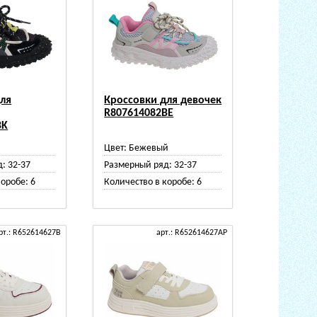
для
Кроссовки для девочек
R807614082BE
BK
Цвет:
Бежевый
д:
32-37
Размерный ряд:
32-37
коробе:
6
Количество в коробе:
6
рт.: R652614627B
арт.: R652614627AP