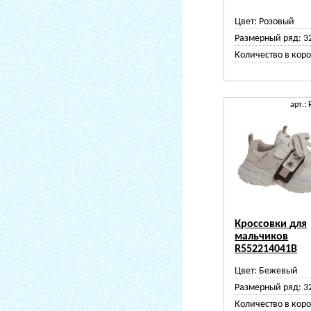
Цвет:
Розовый
Размерный ряд:
3
Количество в коро
арт.:
Кроссовки для
мальчиков
R552214041B
Цвет:
Бежевый
Размерный ряд:
3
Количество в коро