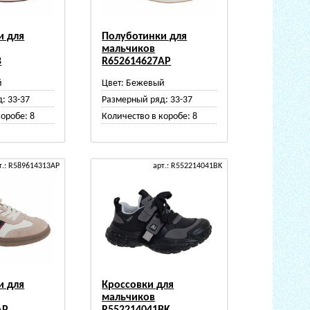
и для
Полуботинки для
мальчиков
B
R652614627AP
й
Цвет:
Бежевый
д:
33-37
Размерный ряд:
33-37
коробе:
8
Количество в коробе:
8
т.: R589614313AP
арт.: R552214041BK
и для
Кроссовки для
мальчиков