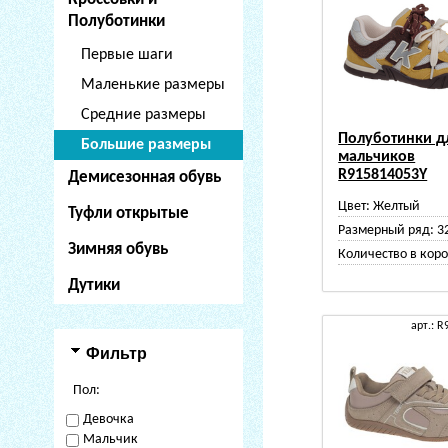
Полуботинки
Первые шаги
Маленькие размеры
Средние размеры
Полуботинки д
Большие размеры
мальчиков
R915814053Y
Демисезонная обувь
Цвет:
Желтый
Туфли открытые
Размерный ряд:
3
Зимняя обувь
Количество в коро
Дутики
арт.: 
Фильтр
Пол:
Девочка
Мальчик