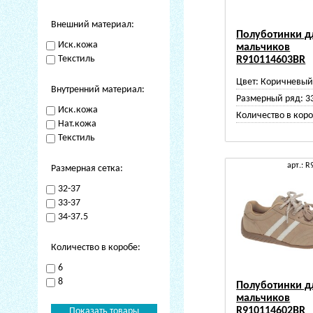
Внешний материал:
Полуботинки д
Иск.кожа
мальчиков
Текстиль
R910114603BR
Цвет:
Коричневы
Внутренний материал:
Размерный ряд:
3
Иск.кожа
Количество в коро
Нат.кожа
Текстиль
арт.: 
Размерная сетка:
32-37
33-37
34-37.5
Количество в коробе:
6
8
Полуботинки д
мальчиков
R910114602BR