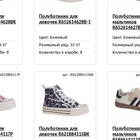
ля
Полуботинки для
Полуботинк
14628BK
девочек R652614628B-1
мальчиков
R652614627
Цвет:
Бежевый
Цвет:
Бежевы
3-37
Размерный ряд:
33-37
Размерный ря
бе:
8
Количество в коробе:
8
Количество в 
 R621884117P
арт.: R621884115BK
ар
ля
Полуботинки для
Полуботинк
84117P
девочек R621884115BK
мальчиков