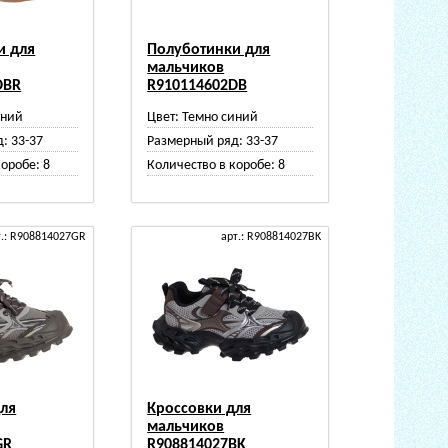
и для
Полуботинки для
мальчиков
DBR
R910114602DB
иний
Цвет:
Темно синий
д:
33-37
Размерный ряд:
33-37
коробе:
8
Количество в коробе:
8
т.: R908814027GR
арт.: R908814027BK
для
Кроссовки для
мальчиков
GR
R908814027BK