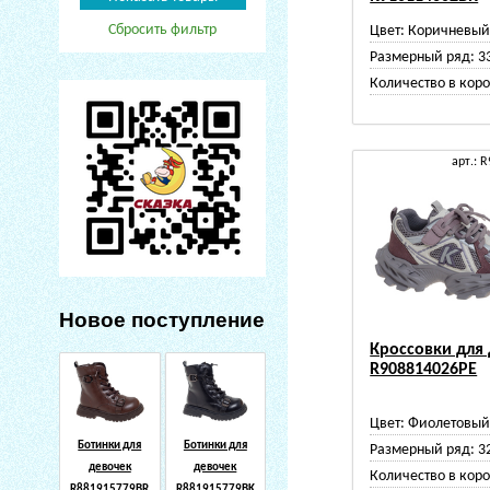
Сбросить фильтр
Цвет:
Коричневы
Размерный ряд:
3
Количество в коро
арт.: 
Новое поступление
Кроссовки для
R908814026PE
Цвет:
Фиолетовы
Ботинки для
Ботинки для
Размерный ряд:
3
девочек
девочек
Количество в коро
R881915779BR
R881915779BK