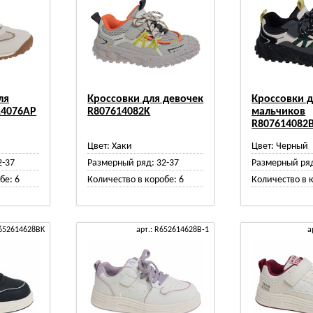
ля
Кроссовки для девочек
Кроссовки 
14076AP
R807614082K
мальчиков
R807614082
Цвет:
Хаки
Цвет:
Черный
2-37
Размерный ряд:
32-37
Размерный ря
бе:
6
Количество в коробе:
6
Количество в 
R652614628BK
арт.: R652614628B-1
а