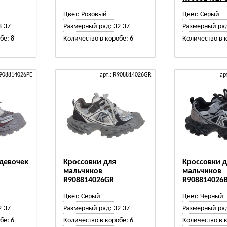
й
Цвет:
Розовый
Цвет:
Серый
3-37
Размерный ряд:
32-37
Размерный ря
бе:
8
Количество в коробе:
6
Количество в 
R908814026PE
арт.: R908814026GR
ар
 девочек
Кроссовки для
Кроссовки 
мальчиков
мальчиков
R908814026GR
R908814026
й
Цвет:
Серый
Цвет:
Черный
2-37
Размерный ряд:
32-37
Размерный ря
бе:
6
Количество в коробе:
6
Количество в 