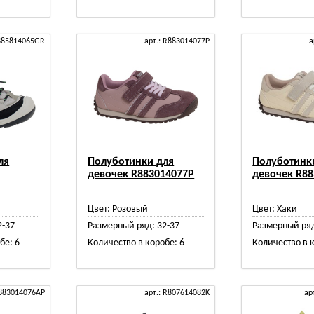
R885814065GR
арт.: R883014077P
а
ля
Полуботинки для
Полуботинк
девочек R883014077P
девочек R8
Цвет:
Розовый
Цвет:
Хаки
2-37
Размерный ряд:
32-37
Размерный ря
бе:
6
Количество в коробе:
6
Количество в 
R883014076AP
арт.: R807614082K
ар