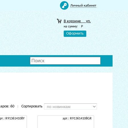
Личный кабинет
В корзине
уп.
на сумму:
Р
Оформить
варов:
60
Сортировать
|
рт.: R913614108Y
арт.: R913614108GR