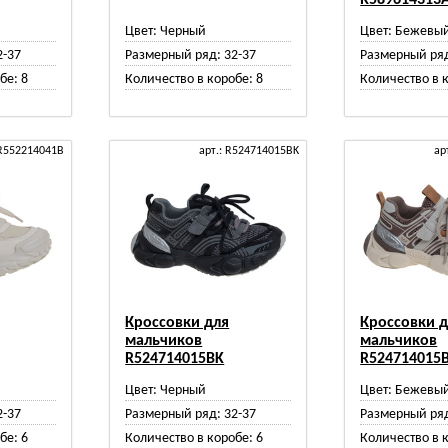
R589614313
Цвет:
Черный
Цвет:
Бежевы
2-37
Размерный ряд:
32-37
Размерный ря
бе:
8
Количество в коробе:
8
Количество в 
 R552214041B
арт.: R524714015BK
ар
Кроссовки для
Кроссовки 
мальчиков
мальчиков
R524714015BK
R524714015
Цвет:
Черный
Цвет:
Бежевы
2-37
Размерный ряд:
32-37
Размерный ря
бе:
6
Количество в коробе:
6
Количество в 