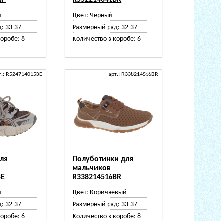
AP
R552214041BK
й
Цвет:
Черный
д:
33-37
Размерный ряд:
32-37
коробе:
8
Количество в коробе:
6
т.: R524714015BE
арт.: R338214516BR
для
Полуботинки для
мальчиков
BE
R338214516BR
й
Цвет:
Коричневый
д:
32-37
Размерный ряд:
33-37
коробе:
6
Количество в коробе:
8